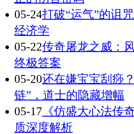
05-24
打破“运气”的诅
经济学
05-22
传奇屠龙之威：
终极答案
05-20
还在嫌宝宝刮痧？
链”，道士的隐藏增幅
05-17
《仿盛大心法传
质深度解析