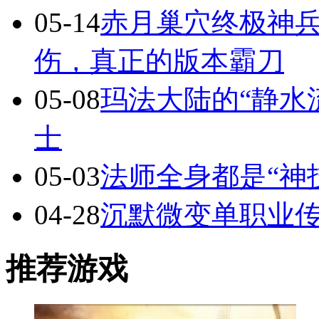
05-14
赤月巢穴终极神兵
伤，真正的版本霸刀
05-08
玛法大陆的“静水
士
05-03
法师全身都是“神
04-28
沉默微变单职业
推荐游戏