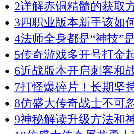
2
详解赤铜精髓的获取
3
四职业版本新手该如
4
法师全身都是“神技”
5
传奇游戏多开号打金
6
近战版本开启刺客和
7
打怪爆碎片！长期坚
8
仿盛大传奇战士不可
9
神秘解读升级方法和