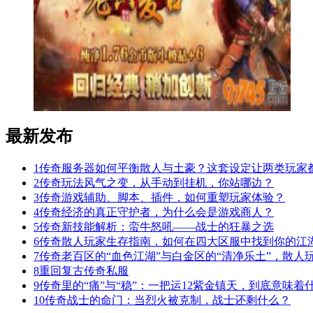
最新发布
1
传奇服务器如何平衡散人与土豪？这套设定让两类玩家
2
传奇玩法风气之变，从手动到挂机，你站哪边？
3
传奇游戏辅助、脚本、插件，如何重塑玩家体验？
4
传奇经济的真正守护者，为什么会是游戏商人？
5
传奇新技能解析：蛮牛怒吼——战士的狂暴之选
6
传奇散人玩家生存指南，如何在四大区服中找到你的江
7
传奇老百区的“血色江湖”与白金区的“清净乐土”，散人
8
重回复古传奇私服
9
传奇里的“痛”与“稳”：一把运12紫金镇天，到底意味着
10
传奇战士的命门：当烈火被克制，战士还剩什么？