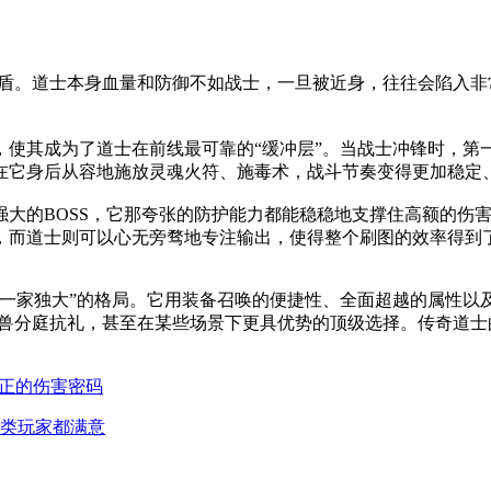
肉盾。道士本身血量和防御不如战士，一旦被近身，往往会陷入
，使其成为了道士在前线最可靠的“缓冲层”。当战士冲锋时，第
在它身后从容地施放灵魂火符、施毒术，战斗节奏变得更加稳定
强大的BOSS，它那夸张的防护能力都能稳稳地支撑住高额的伤
，而道士则可以心无旁骛地专注输出，使得整个刷图的效率得到
兽一家独大”的格局。它用装备召唤的便捷性、全面超越的属性以
兽分庭抗礼，甚至在某些场景下更具优势的顶级选择。传奇道士
真正的伤害密码
类玩家都满意