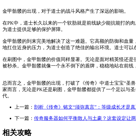
金甲骷髅的出现，对于道士的战斗风格产生了深远的影响。
在PK中，道士长久以来的一个软肋就是前线缺少能抗能打的
为道士提供足够的保护屏障。
金甲骷髅的到来完美地解决了这一难题。它高额的防御和血量
地扛住近身的压力，为道士创造了绝佳的输出环境。道士可以
在刷图中，金甲骷髅的价值同样显著。无论是面对精英怪还是
被秒杀。金甲骷髅就像一个永不倒下的盾牌，稳稳地站在前线
总而言之，金甲骷髅的出现，打破了《传奇》中道士宝宝“圣
家而言，无论是PK还是刷图，金甲骷髅都提供了一个足以与圣
代。
上一篇：
剖析《传奇》铭文“须弥真言”：等级成长才是
下一篇：
传奇服务器如何平衡散人与土豪？这套设定让两
相关攻略