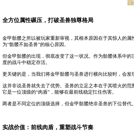
全方位属性碾压，打破圣兽独尊格局
金甲骷髅之所以被玩家重新审视，其根本原因在于其惊人的属
为“骷髅不如圣兽”的核心原因。
但金甲骷髅的出现，彻底改变了这一状况。作为骷髅体系中的
度的战斗中稳定存活。
更关键的是，当我们将金甲骷髅与圣兽进行横向比较时，会发
这并非说圣兽就失去了优势。圣兽的立足之本在于其喷火的范
它是一位顶级的“肉盾”，能够在最前线稳定扛住伤害。
两者是不同定位的顶级选择，但金甲骷髅绝非圣兽的下位替代
实战价值：前线肉盾，重塑战斗节奏