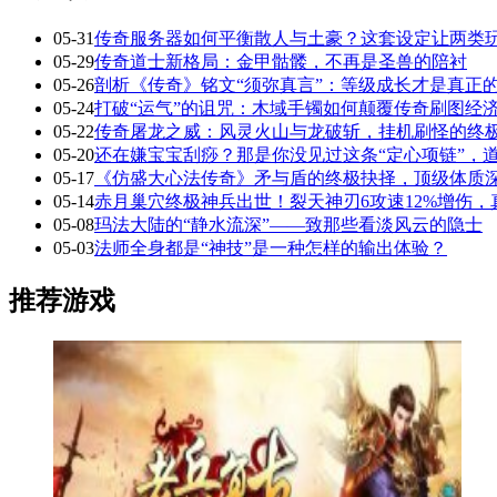
05-31
传奇服务器如何平衡散人与土豪？这套设定让两类
05-29
传奇道士新格局：金甲骷髅，不再是圣兽的陪衬
05-26
剖析《传奇》铭文“须弥真言”：等级成长才是真正
05-24
打破“运气”的诅咒：木域手镯如何颠覆传奇刷图经
05-22
传奇屠龙之威：风灵火山与龙破斩，挂机刷怪的终
05-20
还在嫌宝宝刮痧？那是你没见过这条“定心项链”，
05-17
《仿盛大心法传奇》矛与盾的终极抉择，顶级体质
05-14
赤月巢穴终极神兵出世！裂天神刃6攻速12%增伤
05-08
玛法大陆的“静水流深”——致那些看淡风云的隐士
05-03
法师全身都是“神技”是一种怎样的输出体验？
推荐游戏