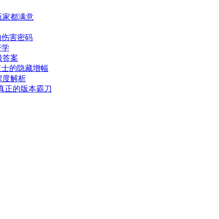
玩家都满意
的伤害密码
济学
极答案
道士的隐藏增幅
深度解析
，真正的版本霸刀