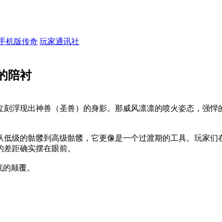
手机版传奇
玩家通讯社
的陪衬
立刻浮现出神兽（圣兽）的身影。那威风凛凛的喷火姿态，强悍
从低级的骷髅到高级骷髅，它更像是一个过渡期的工具。玩家们
的差距确实摆在眼前。
底的颠覆。