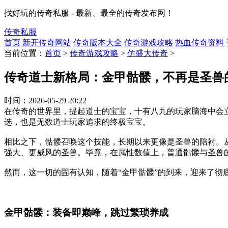
找好玩的传奇私服 - 最新、最全的传奇发布网！
传奇私服
首页
新开传奇网站
传奇版本大全
传奇游戏攻略
热血传奇资料
当前位置：
首页
>
传奇游戏攻略
>
仿盛大传奇
>
传奇道士新格局：金甲骷髅，不再是圣兽
时间：
2026-05-29 20:22
在传奇的世界里，提起道士的宝宝，十有八九的玩家脑海中会
选，也是无数道士玩家追求的终极宝宝。
相比之下，骷髅召唤这个技能，长期以来更像是圣兽的陪衬。
强大、更威风的圣兽。毕竟，在属性数值上，普通骷髅与圣兽
然而，这一切的固有认知，随着“金甲骷髅”的到来，迎来了彻
金甲骷髅：装备即巅峰，跳过繁琐养成