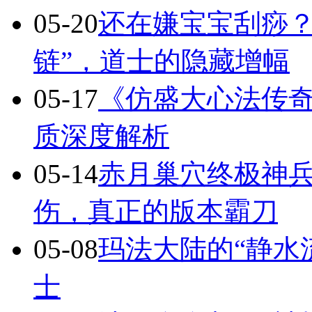
05-20
还在嫌宝宝刮痧？
链”，道士的隐藏增幅
05-17
《仿盛大心法传
质深度解析
05-14
赤月巢穴终极神兵
伤，真正的版本霸刀
05-08
玛法大陆的“静水
士