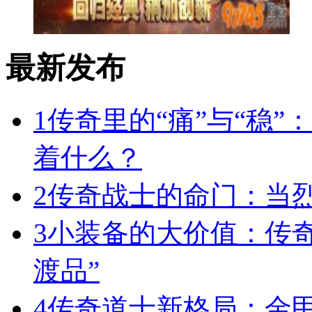
最新发布
1
传奇里的“痛”与“稳”
着什么？
2
传奇战士的命门：当
3
小装备的大价值：传
渡品”
4
传奇道士新格局：金