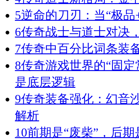
5
逆命的刀刃：当“极品+
6
传奇战士与道士对决，
7
传奇中百分比词条装
8
传奇游戏世界的“固定
是底层逻辑
9
传奇装备强化：幻音
解析
10
前期是“废柴”，后期