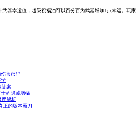
武器幸运值，超级祝福油可以百分百为武器增加1点幸运。玩家
的伤害密码
济学
极答案
道士的隐藏增幅
深度解析
，真正的版本霸刀