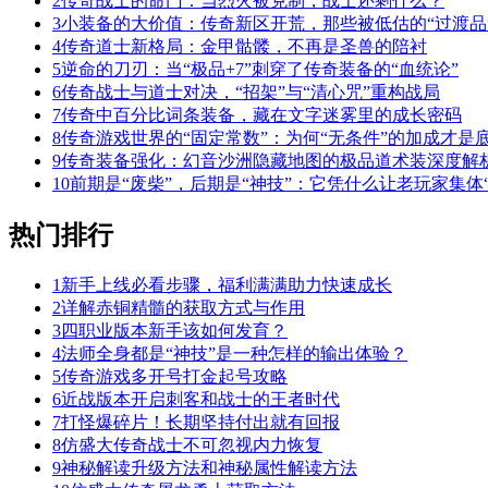
2
传奇战士的命门：当烈火被克制，战士还剩什么？
3
小装备的大价值：传奇新区开荒，那些被低估的“过渡品
4
传奇道士新格局：金甲骷髅，不再是圣兽的陪衬
5
逆命的刀刃：当“极品+7”刺穿了传奇装备的“血统论”
6
传奇战士与道士对决，“招架”与“清心咒”重构战局
7
传奇中百分比词条装备，藏在文字迷雾里的成长密码
8
传奇游戏世界的“固定常数”：为何“无条件”的加成才是
9
传奇装备强化：幻音沙洲隐藏地图的极品道术装深度解
10
前期是“废柴”，后期是“神技”：它凭什么让老玩家集体“
热门排行
1
新手上线必看步骤，福利满满助力快速成长
2
详解赤铜精髓的获取方式与作用
3
四职业版本新手该如何发育？
4
法师全身都是“神技”是一种怎样的输出体验？
5
传奇游戏多开号打金起号攻略
6
近战版本开启刺客和战士的王者时代
7
打怪爆碎片！长期坚持付出就有回报
8
仿盛大传奇战士不可忽视内力恢复
9
神秘解读升级方法和神秘属性解读方法