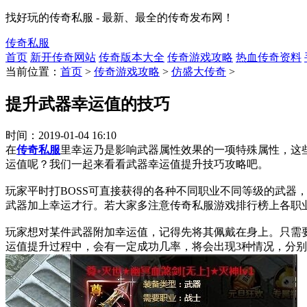
找好玩的传奇私服 - 最新、最全的传奇发布网！
传奇私服
首页
新开传奇网站
传奇版本大全
传奇游戏攻略
热血传奇资料
当前位置：
首页
>
传奇游戏攻略
>
仿盛大传奇
>
提升武器幸运值的技巧
时间：
2019-01-04 16:10
在
传奇私服
里幸运乃是影响武器属性效果的一项特殊属性，这
运值呢？我们一起来看看武器幸运值提升技巧攻略吧。
玩家平时打BOSS可直接获得的各种不同职业不同等级的武
武器加上幸运才行。若大家多注意传奇私服游戏排行榜上各职
玩家想对某件武器附加幸运值，记得先将其佩戴在身上。只需
运值提升过程中，会有一定成功几率，将会出现3种情况，分别