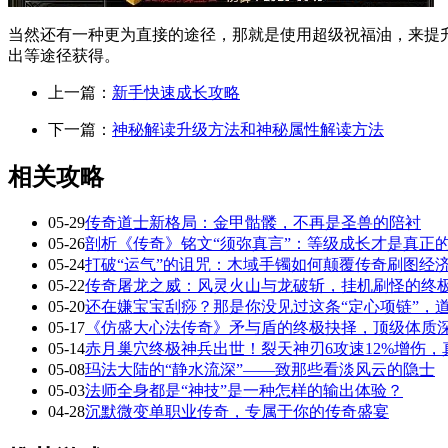
当然还有一种更为直接的途径，那就是使用超级祝福油，来提升
出等途径获得。
上一篇：
新手快速成长攻略
下一篇：
神秘解读升级方法和神秘属性解读方法
相关攻略
05-29
传奇道士新格局：金甲骷髅，不再是圣兽的陪衬
05-26
剖析《传奇》铭文“须弥真言”：等级成长才是真正
05-24
打破“运气”的诅咒：木域手镯如何颠覆传奇刷图经
05-22
传奇屠龙之威：风灵火山与龙破斩，挂机刷怪的终
05-20
还在嫌宝宝刮痧？那是你没见过这条“定心项链”，
05-17
《仿盛大心法传奇》矛与盾的终极抉择，顶级体质
05-14
赤月巢穴终极神兵出世！裂天神刃6攻速12%增伤
05-08
玛法大陆的“静水流深”——致那些看淡风云的隐士
05-03
法师全身都是“神技”是一种怎样的输出体验？
04-28
沉默微变单职业传奇，专属于你的传奇盛宴