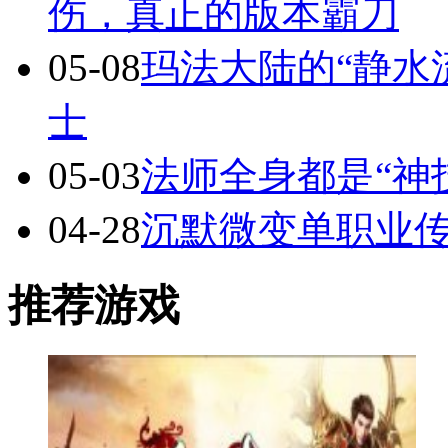
伤，真正的版本霸刀
05-08
玛法大陆的“静水
士
05-03
法师全身都是“神
04-28
沉默微变单职业
推荐游戏