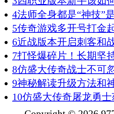
3
四职业版本新手该如
4
法师全身都是“神技”
5
传奇游戏多开号打金
6
近战版本开启刺客和
7
打怪爆碎片！长期坚
8
仿盛大传奇战士不可
9
神秘解读升级方法和
10
仿盛大传奇屠龙勇士
Copyright © 2026 977