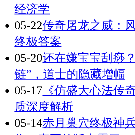
经济学
05-22
传奇屠龙之威：
终极答案
05-20
还在嫌宝宝刮痧？
链”，道士的隐藏增幅
05-17
《仿盛大心法传
质深度解析
05-14
赤月巢穴终极神兵