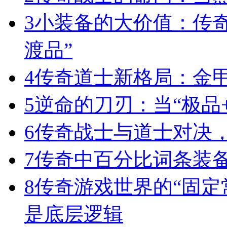
3
小装备的大价值：传
渡品”
4
传奇道士新格局：金
5
逆命的刀刃：当“极品+
6
传奇战士与道士对决，
7
传奇中百分比词条装
8
传奇游戏世界的“固定
是底层逻辑