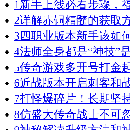
1
新手上线必看步骤，
2
详解赤铜精髓的获取
3
四职业版本新手该如
4
法师全身都是“神技”
5
传奇游戏多开号打金
6
近战版本开启刺客和
7
打怪爆碎片！长期坚
8
仿盛大传奇战士不可
9
神秘解读升级方法和