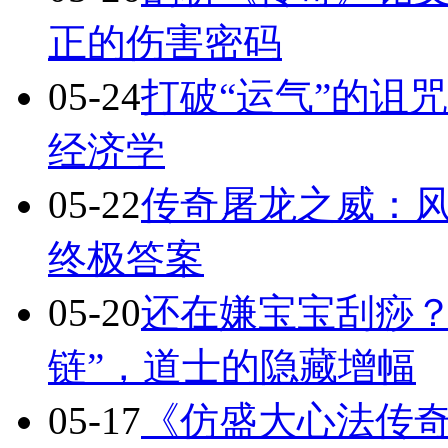
正的伤害密码
05-24
打破“运气”的诅
经济学
05-22
传奇屠龙之威：
终极答案
05-20
还在嫌宝宝刮痧？
链”，道士的隐藏增幅
05-17
《仿盛大心法传