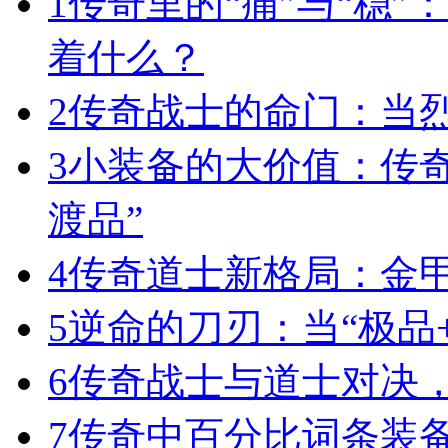
1
传奇里的“痛”与“稳”
着什么？
2
传奇战士的命门：当
3
小装备的大价值：传
渡品”
4
传奇道士新格局：金
5
逆命的刀刃：当“极品+
6
传奇战士与道士对决，
7
传奇中百分比词条装