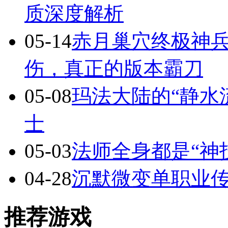
质深度解析
05-14
赤月巢穴终极神兵
伤，真正的版本霸刀
05-08
玛法大陆的“静水
士
05-03
法师全身都是“神
04-28
沉默微变单职业
推荐游戏