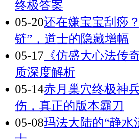
终极答案
05-20
还在嫌宝宝刮痧？
链”，道士的隐藏增幅
05-17
《仿盛大心法传
质深度解析
05-14
赤月巢穴终极神兵
伤，真正的版本霸刀
05-08
玛法大陆的“静水