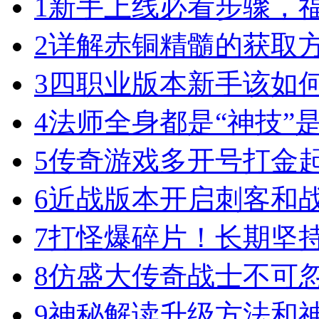
1
新手上线必看步骤，
2
详解赤铜精髓的获取
3
四职业版本新手该如
4
法师全身都是“神技”
5
传奇游戏多开号打金
6
近战版本开启刺客和
7
打怪爆碎片！长期坚
8
仿盛大传奇战士不可
9
神秘解读升级方法和