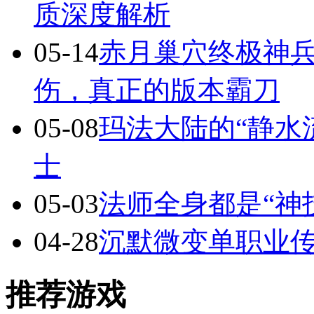
质深度解析
05-14
赤月巢穴终极神兵
伤，真正的版本霸刀
05-08
玛法大陆的“静水
士
05-03
法师全身都是“神
04-28
沉默微变单职业
推荐游戏