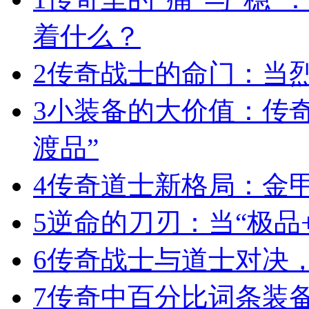
着什么？
2
传奇战士的命门：当
3
小装备的大价值：传
渡品”
4
传奇道士新格局：金
5
逆命的刀刃：当“极品+
6
传奇战士与道士对决，
7
传奇中百分比词条装