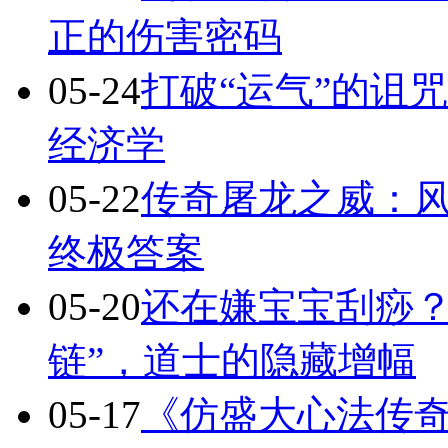
正的伤害密码
05-24
打破“运气”的诅
经济学
05-22
传奇屠龙之威：
终极答案
05-20
还在嫌宝宝刮痧？
链”，道士的隐藏增幅
05-17
《仿盛大心法传