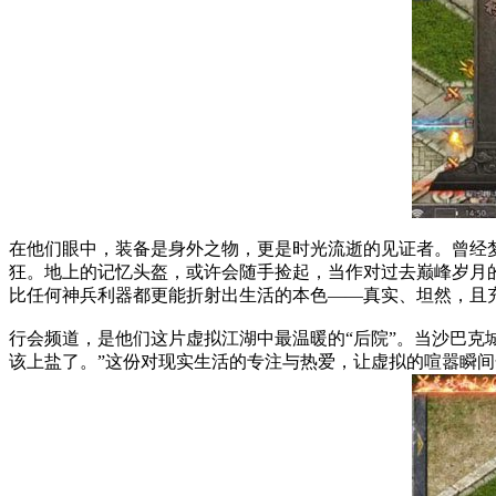
在他们眼中，装备是身外之物，更是时光流逝的见证者。曾经
狂。地上的记忆头盔，或许会随手捡起，当作对过去巅峰岁月
比任何神兵利器都更能折射出生活的本色——真实、坦然，且
行会频道，是他们这片虚拟江湖中最温暖的“后院”。当沙巴克
该上盐了。”这份对现实生活的专注与热爱，让虚拟的喧嚣瞬间