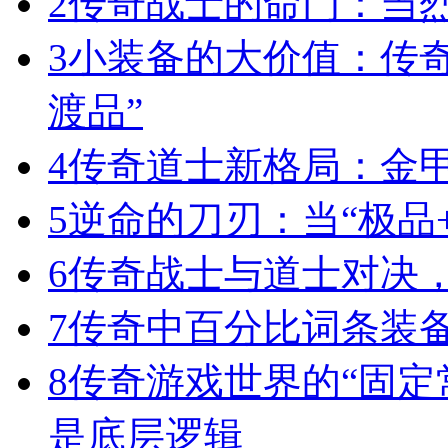
2
传奇战士的命门：当
3
小装备的大价值：传
渡品”
4
传奇道士新格局：金
5
逆命的刀刃：当“极品+
6
传奇战士与道士对决，
7
传奇中百分比词条装
8
传奇游戏世界的“固定
是底层逻辑