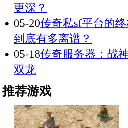
更深？
05-20
传奇私sf平台的
到底有多离谱？
05-18
传奇服务器：战
双龙
推荐游戏