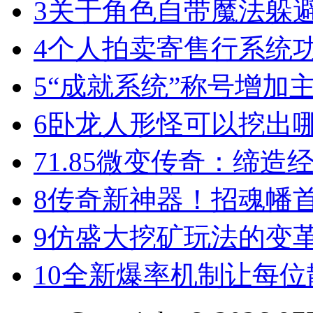
3
关于角色自带魔法躲
4
个人拍卖寄售行系统
5
“成就系统”称号增加
6
卧龙人形怪可以挖出
7
1.85微变传奇：缔造
8
传奇新神器！招魂幡首
9
仿盛大挖矿玩法的变
10
全新爆率机制让每位