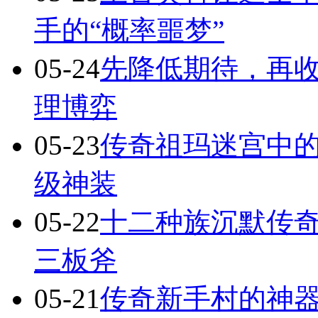
手的“概率噩梦”
05-24
先降低期待，再
理博弈
05-23
传奇祖玛迷宫中
级神装
05-22
十二种族沉默传
三板斧
05-21
传奇新手村的神