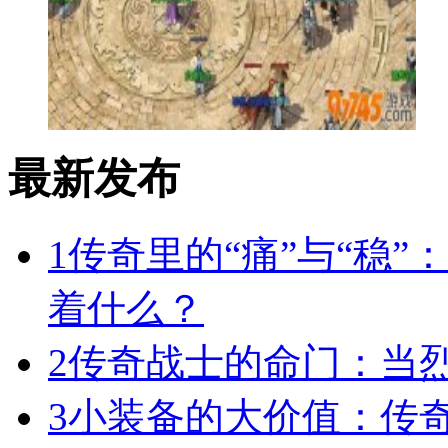
最新发布
1
传奇里的“痛”与“稳”
着什么？
2
传奇战士的命门：当
3
小装备的大价值：传