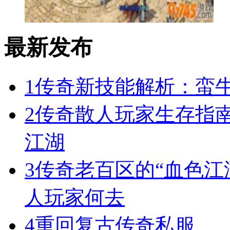
最新发布
1
传奇新技能解析：蛮
2
传奇散人玩家生存指
江湖
3
传奇老百区的“血色江
人玩家何去
4
重回复古传奇私服