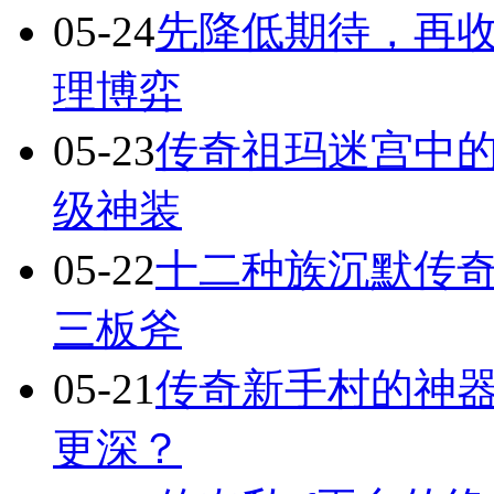
05-24
先降低期待，再
理博弈
05-23
传奇祖玛迷宫中
级神装
05-22
十二种族沉默传
三板斧
05-21
传奇新手村的神
更深？