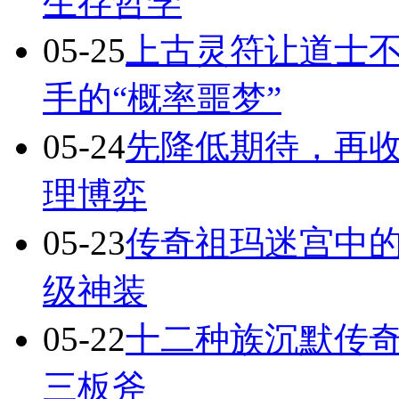
生存哲学
05-25
上古灵符让道士不
手的“概率噩梦”
05-24
先降低期待，再
理博弈
05-23
传奇祖玛迷宫中
级神装
05-22
十二种族沉默传
三板斧