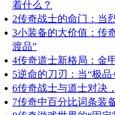
着什么？
2
传奇战士的命门：当
3
小装备的大价值：传
渡品”
4
传奇道士新格局：金
5
逆命的刀刃：当“极品+
6
传奇战士与道士对决，
7
传奇中百分比词条装