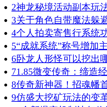
2
神龙秘境活动副本玩
3
关于角色自带魔法躲
4
个人拍卖寄售行系统
5
“成就系统”称号增加
6
卧龙人形怪可以挖出
7
1.85微变传奇：缔造
8
传奇新神器！招魂幡首
9
仿盛大挖矿玩法的变