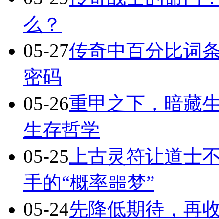
么？
05-27
传奇中百分比词
密码
05-26
重甲之下，暗藏
生存哲学
05-25
上古灵符让道士不
手的“概率噩梦”
05-24
先降低期待，再