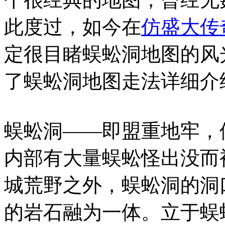
此度过，如今在
仿盛大传
定很目睹蜈蚣洞地图的风
了蜈蚣洞地图走法详细介
蜈蚣洞——即盟重地牢，
内部有大量蜈蚣怪出没而
城荒野之外，蜈蚣洞的洞
的岩石融为一体。立于蜈