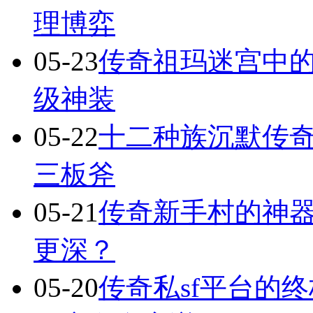
理博弈
05-23
传奇祖玛迷宫中
级神装
05-22
十二种族沉默传
三板斧
05-21
传奇新手村的神
更深？
05-20
传奇私sf平台的