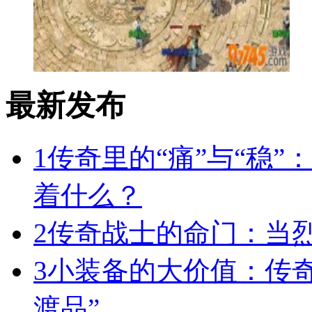
最新发布
1
传奇里的“痛”与“稳”
着什么？
2
传奇战士的命门：当
3
小装备的大价值：传
渡品”