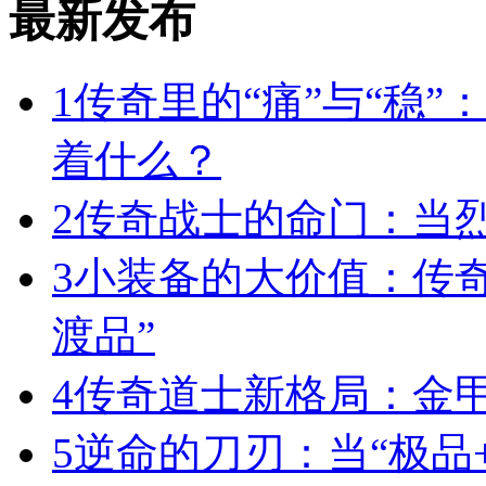
最新发布
1
传奇里的“痛”与“稳”
着什么？
2
传奇战士的命门：当
3
小装备的大价值：传
渡品”
4
传奇道士新格局：金
5
逆命的刀刃：当“极品+