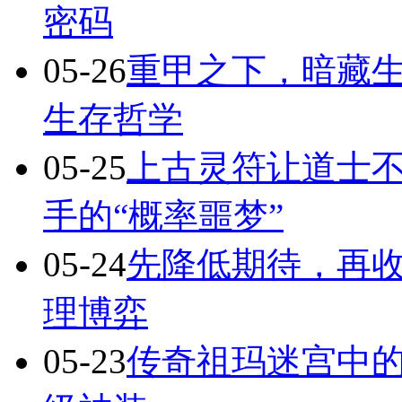
密码
05-26
重甲之下，暗藏
生存哲学
05-25
上古灵符让道士不
手的“概率噩梦”
05-24
先降低期待，再
理博弈
05-23
传奇祖玛迷宫中