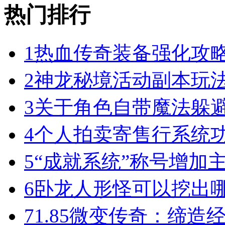
热门排行
1
热血传奇装备强化攻
2
神龙秘境活动副本玩
3
关于角色自带魔法躲
4
个人拍卖寄售行系统
5
“成就系统”称号增加
6
卧龙人形怪可以挖出
7
1.85微变传奇：缔造