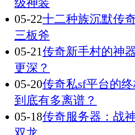
级神装
05-22
十二种族沉默传
三板斧
05-21
传奇新手村的神
更深？
05-20
传奇私sf平台的
到底有多离谱？
05-18
传奇服务器：战
双龙