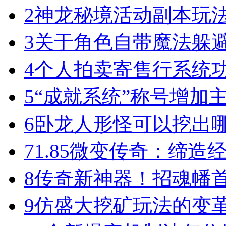
2
神龙秘境活动副本玩
3
关于角色自带魔法躲
4
个人拍卖寄售行系统
5
“成就系统”称号增加
6
卧龙人形怪可以挖出
7
1.85微变传奇：缔造
8
传奇新神器！招魂幡首
9
仿盛大挖矿玩法的变