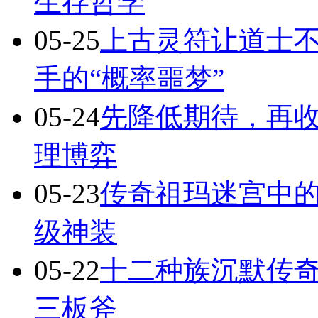
生存哲学
05-25
上古灵符让道士不
手的“概率噩梦”
05-24
先降低期待，再
理博弈
05-23
传奇祖玛迷宫中
级神装
05-22
十二种族沉默传
三板斧