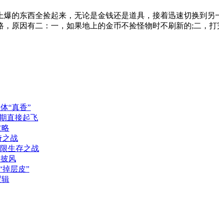
上爆的东西全捡起来，无论是金钱还是道具，接着迅速切换到另
路，原因有二：一，如果地上的金币不捡怪物时不刷新的;二，打
体“真香”
期直接起飞
攻略
奇之战
极限生存之战
神披风
“掉层皮”
逻辑