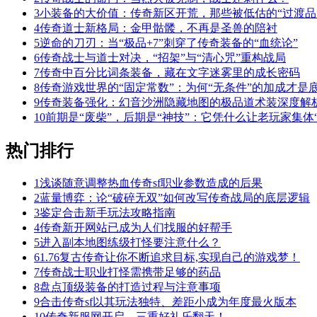
3
小装备的大价值：传奇新区开荒，那些被低估的“过渡品
4
传奇道士新格局：金甲骷髅，不再是圣兽的陪衬
5
逆命的刀刃：当“极品+7”刺穿了传奇装备的“血统论”
6
传奇战士与道士对决，“招架”与“清心咒”重构战局
7
传奇中百分比词条装备，藏在文字迷雾里的成长密码
8
传奇游戏世界的“固定常数”：为何“无条件”的加成才是
9
传奇装备强化：幻音沙洲隐藏地图的极品道术装深度解
10
前期是“废柴”，后期是“神技”：它凭什么让老玩家集体“
热门排行
1
浅谈随意调整热血传奇sf职业参数造成的后果
2
蓝量博弈：论“破碎无双”如何改写传奇战局的底层逻辑
3
鉴定合击新手玩法攻略指南
4
传奇新开网站已成为人们找服的好帮手
5
进入副本地图练级打怪要注意什么？
6
1.76复古传奇让你不断追求目标,实现自己的游戏梦！
7
传奇战士职业打怪需携带足够的药品
8
盘点顶级装备的打造过程与注意事项
9
合击传奇sf以其玩法独特、差距小成为年度最火版本
10
传奇新服网开启，三重好礼乐翻天！