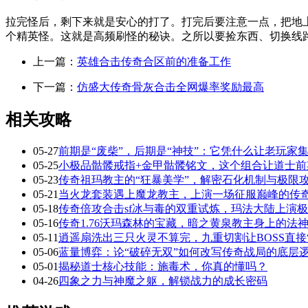
拉完怪后，剩下来就是安心的打了。打完后要注意一点，把地
个精英怪。这就是高频刷怪的秘诀。之所以要捡东西、切换线
上一篇：
英雄合击传奇合区前的准备工作
下一篇：
仿盛大传奇骨灰合击全网爆率奖励最高
相关攻略
05-27
前期是“废柴”，后期是“神技”：它凭什么让老玩家集
05-25
小极品骷髅戒指+金甲骷髅铭文，这个组合让道士前
05-23
传奇祖玛教主的“狂暴美学”，解密石化机制与极限
05-21
当火龙套装遇上魔龙教主，上演一场征服巅峰的传
05-18
传奇倍攻合击sf冰与毒的双重试炼，玛法大陆上演
05-16
传奇1.76沃玛森林的宝藏，暗之黄泉教主身上的法
05-11
逍遥扇洗出三只火灵不算完，九重切割让BOSS直接
05-06
蓝量博弈：论“破碎无双”如何改写传奇战局的底层
05-01
揭秘道士核心技能：施毒术，你真的懂吗？
04-26
四象之力与神魔之躯，解锁战力的成长密码