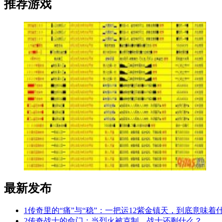
推荐游戏
最新发布
1
传奇里的“痛”与“稳”：一把运12紫金镇天，到底意味着
2
传奇战士的命门：当烈火被克制，战士还剩什么？