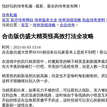
找好玩的传奇私服 - 最新、最全的传奇发布网！
传奇私服
首页
新开传奇网站
传奇版本大全
传奇游戏攻略
热血传奇资料
当前位置：
首页
>
传奇游戏攻略
>
合击传奇
>
合击版仿盛大精英怪高效打法全攻略
时间：
2021-01-03 13:14
合击版仿盛大世界BOSS相信各位玩家基本上是抢不到吧！那
在游戏中的四只精英怪中，封魔殿里的蝎子精英是刷新频率最
你大半夜的偷偷打一打吧。毕竟技巧虽然有用，但是人数一旦
精英怪的刷新虽然比较高频，但是也不是每时每刻都有的。所
这样才能确保比别人快一步。
当精英刷出来，如果实力不够的话，可以跟别人组队。实力够
拉到边角，然后迅速切换线路，这时候由于各线路的小怪是互
开始的怪还在边角那里傻乎乎的走，这时你就可以安心的刷精
重新刷一波怪出来。