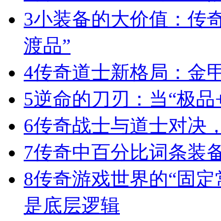
3
小装备的大价值：传
渡品”
4
传奇道士新格局：金
5
逆命的刀刃：当“极品+
6
传奇战士与道士对决，
7
传奇中百分比词条装
8
传奇游戏世界的“固定
是底层逻辑