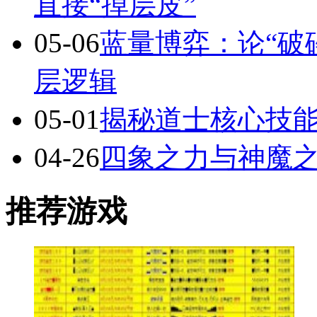
直接“掉层皮”
05-06
蓝量博弈：论“破
层逻辑
05-01
揭秘道士核心技
04-26
四象之力与神魔
推荐游戏