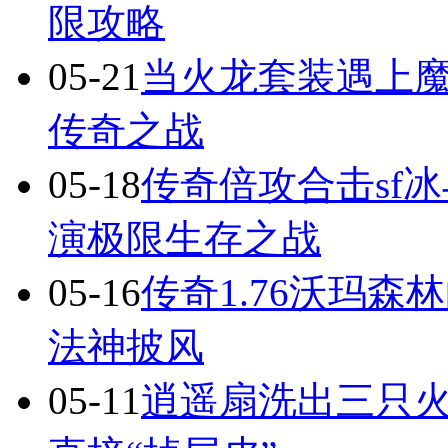
限攻略
05-21
当火龙套装遇上
传奇之战
05-18
传奇倍攻合击sf
演极限生存之战
05-16
传奇1.76沃玛
法神披风
05-11
逍遥扇洗出三只火