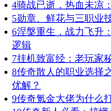
4
骑战已逝，热血未凉
5
勋章、鲜花与三职业
6
涅槃重生，战力飞升
逻辑
7
挂机致富经：老玩家
8
传奇散人的职业选择
优解？
9
传奇氪金大佬为什么打