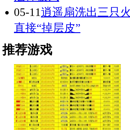
05-11
逍遥扇洗出三只火
直接“掉层皮”
推荐游戏