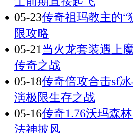
士前期直接起飞
05-23
传奇祖玛教主的“
限攻略
05-21
当火龙套装遇上
传奇之战
05-18
传奇倍攻合击sf
演极限生存之战
05-16
传奇1.76沃玛
法神披风