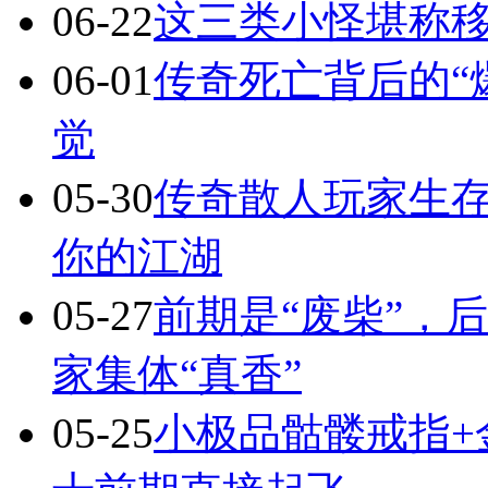
06-22
这三类小怪堪称移
06-01
传奇死亡背后的“
觉
05-30
传奇散人玩家生
你的江湖
05-27
前期是“废柴”，
家集体“真香”
05-25
小极品骷髅戒指+