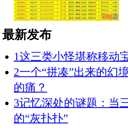
最新发布
1
这三类小怪堪称移动宝
2
一个“拼凑”出来的幻
的痛？
3
记忆深处的谜题：当
的“灰扑扑”