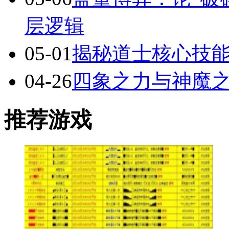
层逻辑
05-01
揭秘道士核心技
04-26
四象之力与神魔
推荐游戏