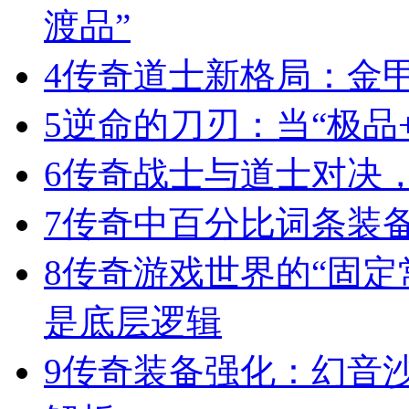
渡品”
4
传奇道士新格局：金
5
逆命的刀刃：当“极品+
6
传奇战士与道士对决，
7
传奇中百分比词条装
8
传奇游戏世界的“固定
是底层逻辑
9
传奇装备强化：幻音