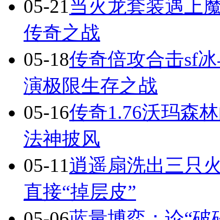
05-21
当火龙套装遇上
传奇之战
05-18
传奇倍攻合击sf
演极限生存之战
05-16
传奇1.76沃玛
法神披风
05-11
逍遥扇洗出三只火
直接“掉层皮”
05-06
蓝量博弈：论“破