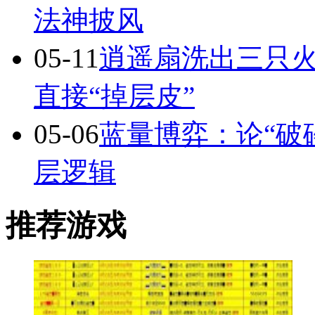
法神披风
05-11
逍遥扇洗出三只火
直接“掉层皮”
05-06
蓝量博弈：论“破
层逻辑
推荐游戏