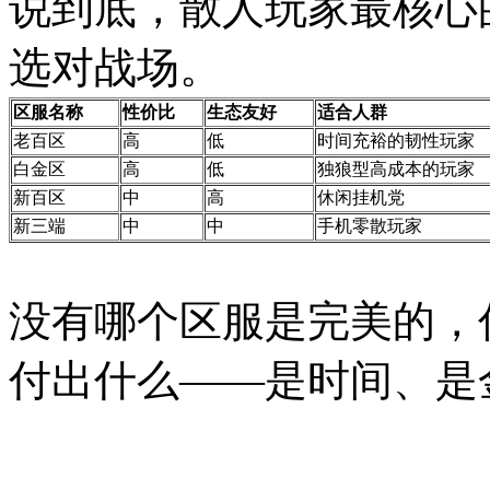
说到底，散人玩家最核心
选对战场。
区服名称
性价比
生态友好
适合人群
老百区
高
低
时间充裕的韧性玩家
白金区
高
低
独狼型高成本的玩家
新百区
中
高
休闲挂机党
新三端
中
中
手机零散玩家
没有哪个区服是完美的，
付出什么——是时间、是