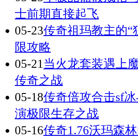
士前期直接起飞
05-23
传奇祖玛教主的“
限攻略
05-21
当火龙套装遇上
传奇之战
05-18
传奇倍攻合击sf
演极限生存之战
05-16
传奇1.76沃玛