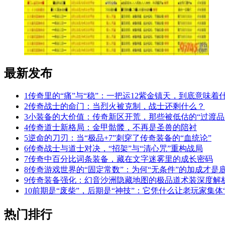
最新发布
1
传奇里的“痛”与“稳”：一把运12紫金镇天，到底意味着
2
传奇战士的命门：当烈火被克制，战士还剩什么？
3
小装备的大价值：传奇新区开荒，那些被低估的“过渡品
4
传奇道士新格局：金甲骷髅，不再是圣兽的陪衬
5
逆命的刀刃：当“极品+7”刺穿了传奇装备的“血统论”
6
传奇战士与道士对决，“招架”与“清心咒”重构战局
7
传奇中百分比词条装备，藏在文字迷雾里的成长密码
8
传奇游戏世界的“固定常数”：为何“无条件”的加成才是
9
传奇装备强化：幻音沙洲隐藏地图的极品道术装深度解
10
前期是“废柴”，后期是“神技”：它凭什么让老玩家集体“
热门排行