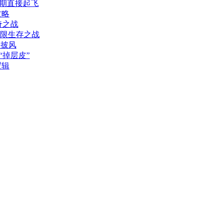
期直接起飞
攻略
奇之战
极限生存之战
神披风
“掉层皮”
逻辑