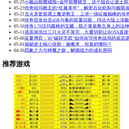
05-25
小极品骷髅戒指+金甲骷髅铭文，这个组合让道士前
05-23
传奇祖玛教主的“狂暴美学”，解密石化机制与极限
05-21
当火龙套装遇上魔龙教主，上演一场征服巅峰的传
05-18
传奇倍攻合击sf冰与毒的双重试炼，玛法大陆上演
05-16
传奇1.76沃玛森林的宝藏，暗之黄泉教主身上的法
05-11
逍遥扇洗出三只火灵不算完，九重切割让BOSS直接
05-06
蓝量博弈：论“破碎无双”如何改写传奇战局的底层
05-01
揭秘道士核心技能：施毒术，你真的懂吗？
04-26
四象之力与神魔之躯，解锁战力的成长密码
推荐游戏