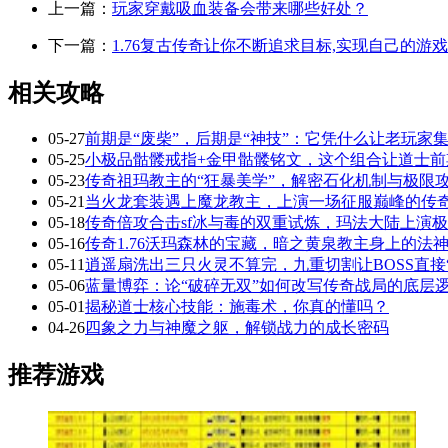
上一篇：
玩家穿戴吸血装备会带来哪些好处？
下一篇：
1.76复古传奇让你不断追求目标,实现自己的游
相关攻略
05-27
前期是“废柴”，后期是“神技”：它凭什么让老玩家集
05-25
小极品骷髅戒指+金甲骷髅铭文，这个组合让道士前
05-23
传奇祖玛教主的“狂暴美学”，解密石化机制与极限
05-21
当火龙套装遇上魔龙教主，上演一场征服巅峰的传
05-18
传奇倍攻合击sf冰与毒的双重试炼，玛法大陆上演
05-16
传奇1.76沃玛森林的宝藏，暗之黄泉教主身上的法
05-11
逍遥扇洗出三只火灵不算完，九重切割让BOSS直接
05-06
蓝量博弈：论“破碎无双”如何改写传奇战局的底层
05-01
揭秘道士核心技能：施毒术，你真的懂吗？
04-26
四象之力与神魔之躯，解锁战力的成长密码
推荐游戏