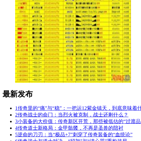
最新发布
1
传奇里的“痛”与“稳”：一把运12紫金镇天，到底意味着
2
传奇战士的命门：当烈火被克制，战士还剩什么？
3
小装备的大价值：传奇新区开荒，那些被低估的“过渡品
4
传奇道士新格局：金甲骷髅，不再是圣兽的陪衬
5
逆命的刀刃：当“极品+7”刺穿了传奇装备的“血统论”