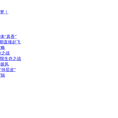
戏梦！
体“真香”
期直接起飞
攻略
奇之战
极限生存之战
神披风
“掉层皮”
逻辑