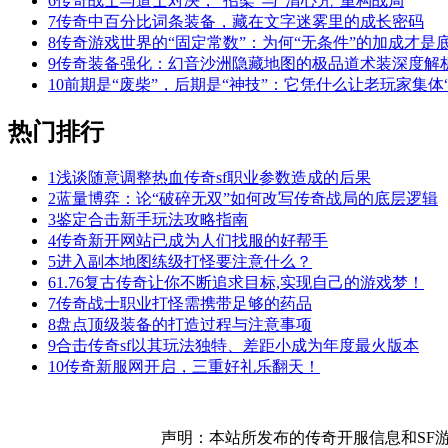
6
传奇战士与道士对决，“招架”与“清心咒”重构战局
7
传奇中百分比词条装备，藏在文字迷雾里的成长密码
8
传奇游戏世界的“固定常数”：为何“无条件”的加成才是
9
传奇装备强化：幻音沙洲隐藏地图的极品道术装深度解
10
前期是“废柴”，后期是“神技”：它凭什么让老玩家集体“
热门排行
1
浅谈随意调整热血传奇sf职业参数造成的后果
2
蓝量博弈：论“破碎无双”如何改写传奇战局的底层逻辑
3
鉴定合击新手玩法攻略指南
4
传奇新开网站已成为人们找服的好帮手
5
进入副本地图练级打怪要注意什么？
6
1.76复古传奇让你不断追求目标,实现自己的游戏梦！
7
传奇战士职业打怪需携带足够的药品
8
盘点顶级装备的打造过程与注意事项
9
合击传奇sf以其玩法独特、差距小成为年度最火版本
10
传奇新服网开启，三重好礼乐翻天！
声明：本站所发布的传奇开服信息和SF