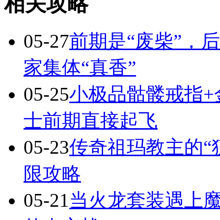
相关攻略
05-27
前期是“废柴”，
家集体“真香”
05-25
小极品骷髅戒指+
士前期直接起飞
05-23
传奇祖玛教主的“
限攻略
05-21
当火龙套装遇上