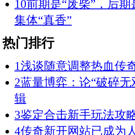
10
前期是“废柴”，后期
集体“真香”
热门排行
1
浅谈随意调整热血传奇
2
蓝量博弈：论“破碎无
辑
3
鉴定合击新手玩法攻
4
传奇新开网站已成为