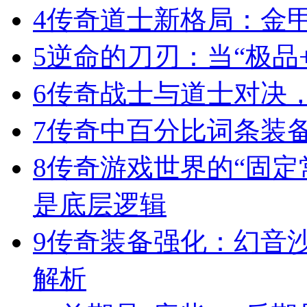
4
传奇道士新格局：金
5
逆命的刀刃：当“极品+
6
传奇战士与道士对决，
7
传奇中百分比词条装
8
传奇游戏世界的“固定
是底层逻辑
9
传奇装备强化：幻音
解析