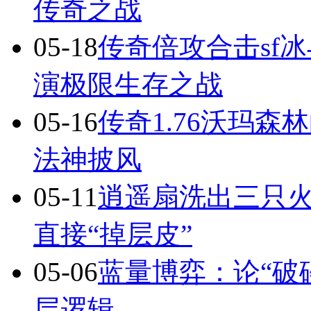
传奇之战
05-18
传奇倍攻合击sf
演极限生存之战
05-16
传奇1.76沃玛
法神披风
05-11
逍遥扇洗出三只火
直接“掉层皮”
05-06
蓝量博弈：论“破
层逻辑