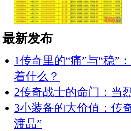
最新发布
1
传奇里的“痛”与“稳”
着什么？
2
传奇战士的命门：当
3
小装备的大价值：传
渡品”