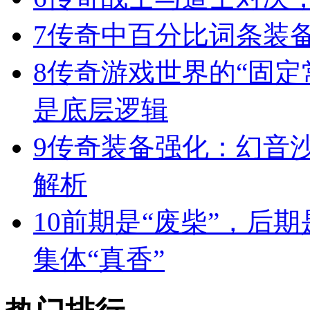
7
传奇中百分比词条装
8
传奇游戏世界的“固定
是底层逻辑
9
传奇装备强化：幻音
解析
10
前期是“废柴”，后期
集体“真香”