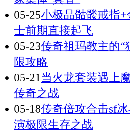
05-25
小极品骷髅戒指+
士前期直接起飞
05-23
传奇祖玛教主的“
限攻略
05-21
当火龙套装遇上
传奇之战
05-18
传奇倍攻合击sf
演极限生存之战