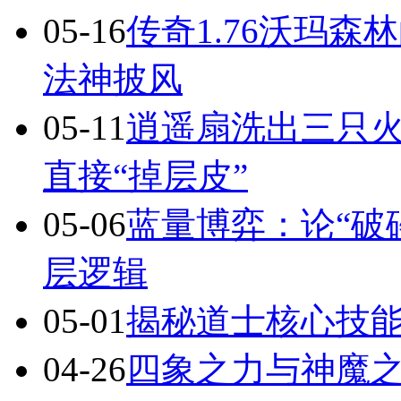
05-16
传奇1.76沃玛
法神披风
05-11
逍遥扇洗出三只火
直接“掉层皮”
05-06
蓝量博弈：论“破
层逻辑
05-01
揭秘道士核心技
04-26
四象之力与神魔