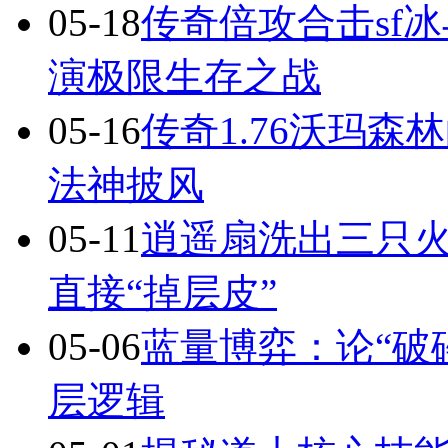
05-18
传奇倍攻合击sf
演极限生存之战
05-16
传奇1.76沃玛
法神披风
05-11
逍遥扇洗出三只火
直接“掉层皮”
05-06
蓝量博弈：论“破
层逻辑