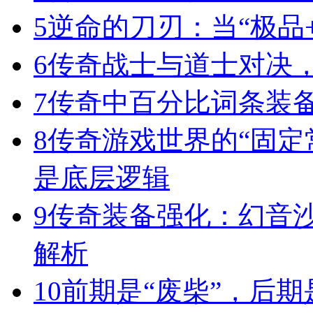
5
逆命的刀刃：当“极品+
6
传奇战士与道士对决，
7
传奇中百分比词条装
8
传奇游戏世界的“固定
是底层逻辑
9
传奇装备强化：幻音
解析
10
前期是“废柴”，后期