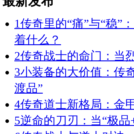
最新发布
1
传奇里的“痛”与“稳”
着什么？
2
传奇战士的命门：当
3
小装备的大价值：传
渡品”
4
传奇道士新格局：金
5
逆命的刀刃：当“极品+