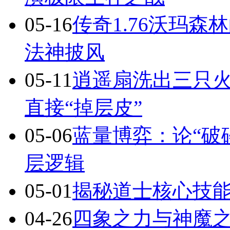
05-16
传奇1.76沃玛
法神披风
05-11
逍遥扇洗出三只火
直接“掉层皮”
05-06
蓝量博弈：论“破
层逻辑
05-01
揭秘道士核心技
04-26
四象之力与神魔