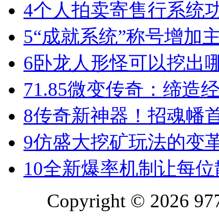
4
个人拍卖寄售行系统
5
“成就系统”称号增加
6
卧龙人形怪可以挖出
7
1.85微变传奇：缔造
8
传奇新神器！招魂幡首
9
仿盛大挖矿玩法的变
10
全新爆率机制让每位
Copyright © 2026 977