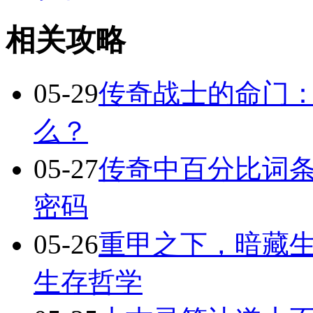
相关攻略
05-29
传奇战士的命门
么？
05-27
传奇中百分比词
密码
05-26
重甲之下，暗藏
生存哲学