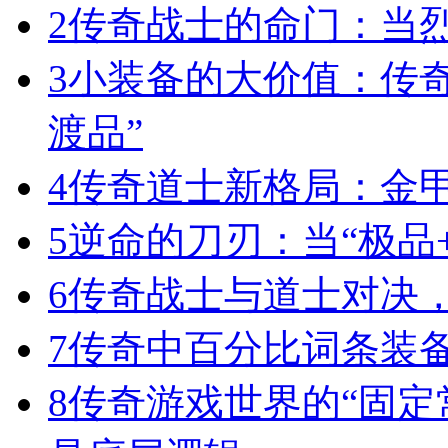
2
传奇战士的命门：当
3
小装备的大价值：传
渡品”
4
传奇道士新格局：金
5
逆命的刀刃：当“极品+
6
传奇战士与道士对决，
7
传奇中百分比词条装
8
传奇游戏世界的“固定