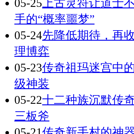
05-25
上古灵符让道士不
手的“概率噩梦”
05-24
先降低期待，再
理博弈
05-23
传奇祖玛迷宫中
级神装
05-22
十二种族沉默传
三板斧
05-21
传奇新手村的神