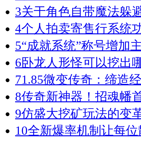
3
关于角色自带魔法躲
4
个人拍卖寄售行系统
5
“成就系统”称号增加
6
卧龙人形怪可以挖出
7
1.85微变传奇：缔造
8
传奇新神器！招魂幡首
9
仿盛大挖矿玩法的变
10
全新爆率机制让每位